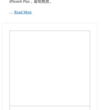
iPhone6 Plus，逾期無效。
…
Read More