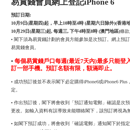
易賞錢會員網上登記iPhone 6
預訂日期:
10月9日(星期四)起，早上10時至4時 (星期六日除外)(香港地
10月29日(星期三)起, 每週三, 下午4時至8時 (澳門地區)
條款
• 閣下須為易賞錢計劃的會員方能參加是次預訂。網上預訂只
易賞錢會員。
•
每個易賞錢戶口每週(最近7天內)最多只能
訂一部手機。預訂名額有限，額滿即止。
• 成功預訂後並不表示閣下必定購得iPhone6或iPhone6
定。
• 作出預訂後，閣下將會收到「預訂通知電郵」確認是次
更改。如輸入資料有誤導致未能聯絡閣下，該預訂將視為
• 如閣下預訂成功，將會收到「確認電郵」通知閣下於指定日