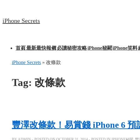
↓
Skip
iPhone Secrets
to
Main
Content
Main
首頁
最新最快報價
必讀秘密攻略
iPhone秘聞
iPhone笑料
Navigation
iPhone Secrets
»
改條款
Tag:
改條款
豐澤改條款！易賞錢 iPhone 6
BY
ADMIN
POSTED ON
OCTOBER 31, 2014
POSTED IN
IPHONE秘聞
,
豐