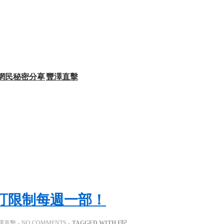
網民秘密分享
豐澤直擊
 預訂限制每週一部！
澤直擊
NO COMMENTS
TAGGED WITH
F記
,