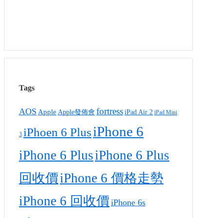
Tags
fortress
AOS
Apple
Apple發佈會
iPad Air 2
iPad Mini
iPhone 6
iPhoen 6 Plus
3
iPhone 6 Plus
iPhone 6 Plus
回收價
iPhone 6 價格走勢
iPhone 6 回收價
iPhone 6s