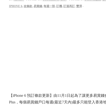
IPHONE 6
,
改條款
,
易賞錢
,
每週一部
,
訂機
,
訂過再訂
,
豐澤
【iPhone 6 預訂條款更新】由11月1日起為了讓更多易賞錢會員有
Plus，每個易賞錢戶口每週(最近7天內)最多只能登入香