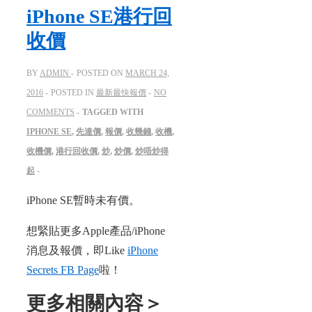
iPhone SE港行回
收價
BY
ADMIN
POSTED ON
MARCH 24,
2016
POSTED IN
最新最快報價
NO
COMMENTS
TAGGED WITH
IPHONE SE
,
先達價
,
報價
,
收幾錢
,
收機
,
收機價
,
港行回收價
,
炒
,
炒價
,
炒唔炒得
起
iPhone SE暫時未有價。
想緊貼更多Apple產品/iPhone
消息及報價，即Like
iPhone
Secrets FB Page
啦！
更多相關內容＞