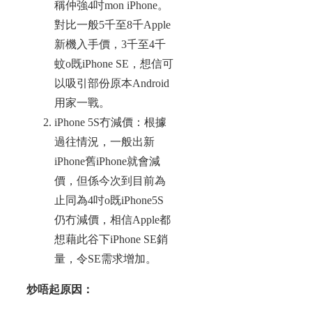
稱仲強4吋mon iPhone。
對比一般5千至8千Apple
新機入手價，3千至4千
蚊o既iPhone SE，想信可
以吸引部份原本Android
用家一戰。
iPhone 5S冇減價：根據
過往情況，一般出新
iPhone舊iPhone就會減
價，但係今次到目前為
止同為4吋o既iPhone5S
仍冇減價，相信Apple都
想藉此谷下iPhone SE銷
量，令SE需求增加。
炒唔起原因：