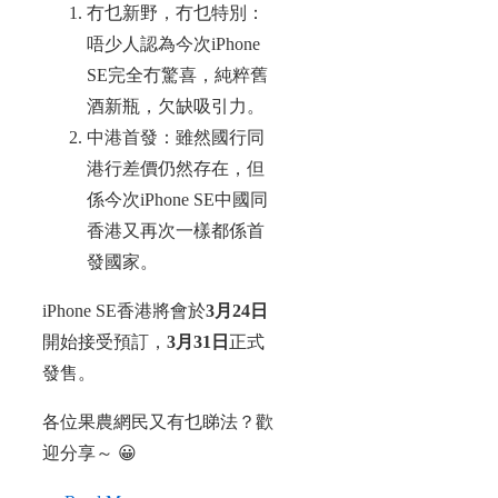
冇乜新野，冇乜特別：
唔少人認為今次iPhone
SE完全冇驚喜，純粹舊
酒新瓶，欠缺吸引力。
中港首發：雖然國行同
港行差價仍然存在，但
係今次iPhone SE中國同
香港又再次一樣都係首
發國家。
iPhone SE香港將會於
3月24日
開始接受預訂，
3月31日
正式
發售。
各位果農網民又有乜睇法？歡
迎分享～ 😀