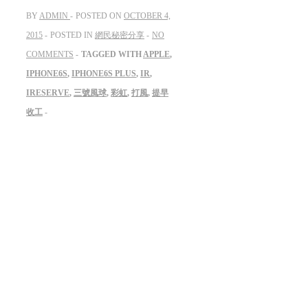
BY
ADMIN
POSTED ON
OCTOBER 4,
2015
POSTED IN
網民秘密分享
NO
COMMENTS
TAGGED WITH
APPLE
,
IPHONE6S
,
IPHONE6S PLUS
,
IR
,
IRESERVE
,
三號風球
,
彩虹
,
打風
,
提早
收工