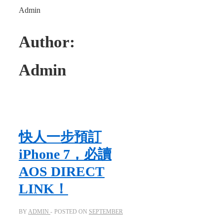
Admin
Author:
Admin
快人一步預訂
iPhone 7，必讀
AOS DIRECT
LINK！
BY
ADMIN
POSTED ON
SEPTEMBER