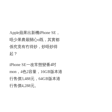
Apple蘋果出新機iPhone SE，
唔少果農最關心o既，其實都
係究竟有冇得炒，炒唔炒得
起？
iPhone SE一改常態變番4吋
mon，4色2容量，16GB版本港
行售價3,488元，64GB版本港
行售價4,288元。