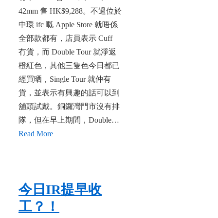
42mm 售 HK$9,288。不過位於
中環 ifc 嘅 Apple Store 就唔係
全部款都有，店員表示 Cuff
冇貨，而 Double Tour 就淨返
橙紅色，其他三隻色今日都已
經買晒，Single Tour 就仲有
貨，並表示有興趣的話可以到
舖頭試戴。銅鑼灣門市沒有排
隊，但在早上期間，Double…
Read More
今日IR提早收
工？！