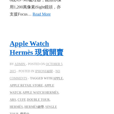
用1,200萬像素iSight鏡頭，亦
支援Focus…
Read More
Apple Watch
Hermès 現貨開賣
BY
ADMIN
POSTED ON
OCTOBER 5,
2015
POSTED IN
IPHONE秘聞
NO
COMMENTS
TAGGED WITH
APPLE
,
APPLE RETAIL STORE
,
APPLE
WATCH
,
APPLE WATCH HERMÈS
,
ARS
,
CUFF
,
DOUBLE TOUR
,
HERMÈS
,
HERMÈS錶帶
,
SINGLE