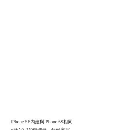
iPhone SE內建與iPhone 6S相同
o既A9+M9處理器，鏡頭亦採