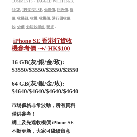
COMMENTS
TAGGED WITH
16GB
,
64GB
,
IPHONE SE
,
先達價
,
回收價
,
報
價
,
收幾錢
,
收機
,
收機價
,
港行回收價
,
炒
,
炒價
,
炒唔炒得起
,
現貨
iPhone SE 香港行貨收
機參考價 ~+/-HK$100
16 GB(灰/銀/金/玫):
$3550/
$3550/$3550/$3550
64 GB
(灰/銀/金/玫)
:
$4640/
$4640/$4640/$4640
市場價格非常波動，所有資料
僅供參考！
網上及先達收機價 iPhone SE
不斷更新，大家可繼續留意