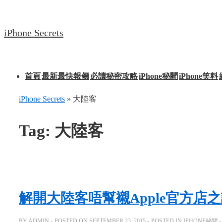
↓
Skip
iPhone Secrets
to
Main
Content
Main
首頁
最新最快報價
必讀秘密攻略
iPhone秘聞
iPhone笑料
Navigation
iPhone Secrets
»
大陸客
Tag:
大陸客
解開大陸客唔幫襯Apple官方店
BY
ADMIN
POSTED ON
SEPTEMBER 23, 2015
POSTED IN
IPHONE秘聞