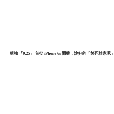
華強 「9.25」 首批 iPhone 6s 開盤，說好的「蝕死炒家呢