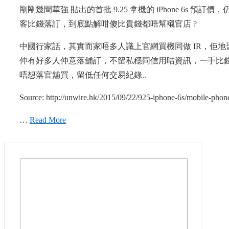
剛剛幾間華強 貼出的首批 9.25 拿機的 iPhone 6s 
客比錢落訂，到底點解咁傻比貴錢都唔幫襯官店 ?
中國行家話，其實而家唔多人識上官網買機同做 IR，佢地習慣
仲有好多人仲意落舖訂，不留私穩同信用咭資訊，一手比
唔想落官舖買，留低任何交易紀錄..
Source: http://unwire.hk/2015/09/22/925-iphone-6s/mobile-phon
…
Read More