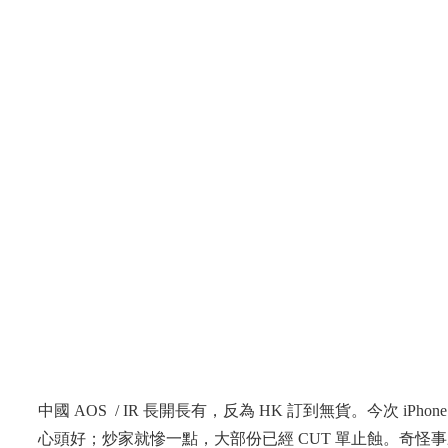
中國 AOS / IR 長開長有，反為 HK 訂到無貨。今次 iP
心頭好；炒家就慘一點，大部份已經 CUT 單止蝕。奇怪事來