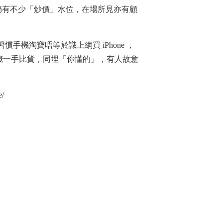
預訂價，仍有不少「炒價」水位，在場所見亦有顧
手機淘寶唔等於識上網買 iPhone ，
錢一手比貨，同埋「你懂的」，有人故意
e/