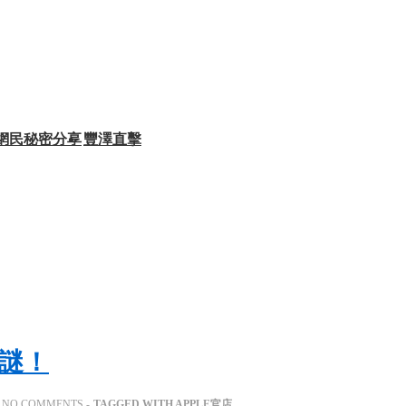
網民秘密分享
豐澤直擊
之謎！
NO COMMENTS
TAGGED WITH
APPLE官店
,