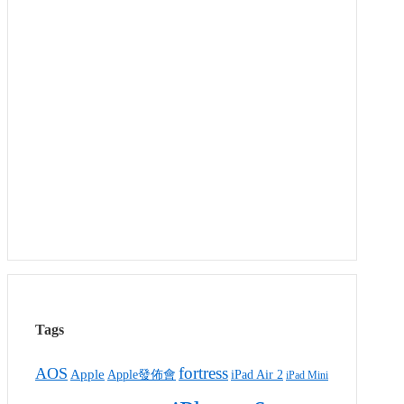
Tags
fortress
AOS
Apple
Apple發佈會
iPad Air 2
iPad Mini