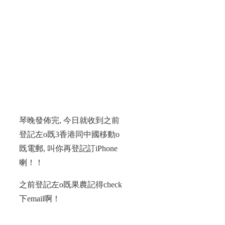
琴晚發佈完, 今日就收到之前
登記左o既3香港同中國移動o
既電郵, 叫你再登記訂iPhone
喇！！
之前登記左o既果農記得check
下email啊！