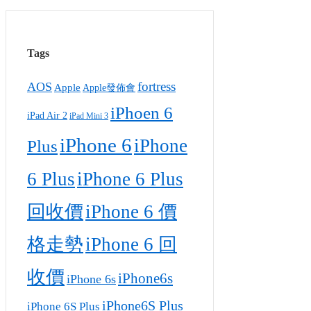
Tags
fortress
AOS
Apple
Apple發佈會
iPhoen 6
iPad Air 2
iPad Mini 3
iPhone 6
iPhone
Plus
6 Plus
iPhone 6 Plus
回收價
iPhone 6 價
格走勢
iPhone 6 回
收價
iPhone6s
iPhone 6s
iPhone6S Plus
iPhone 6S Plus