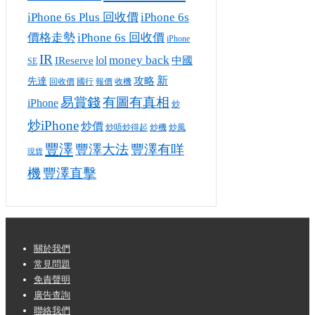
iPhone 6s Plus 回收價
iPhone 6s
價格走勢
iPhone 6s 回收價
iPhone
IR
money back
lol
IReserve
中國
SE
攻略
新
先達
回收價
收機
國行
報價
有圖有真相
易賞錢
iPhone
炒
炒iPhone
炒價
炒唔炒得起
炒風
炒機
豐澤
豐澤大法
豐澤有咩
現貨
機
豐澤直擊
Footer
關於我們
常見問題
Menu
免責聲明
廣告查詢
聯絡我們