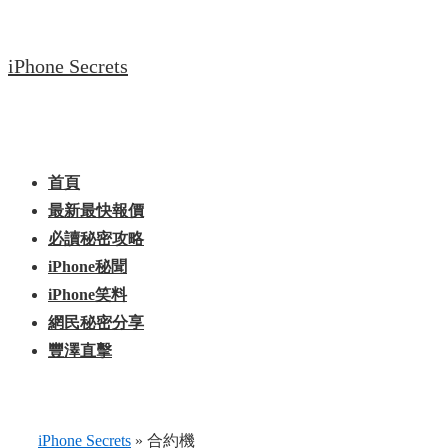
↓
Skip
iPhone Secrets
to
Main
Content
Main
Menu
Navigation
首頁
最新最快報價
必讀秘密攻略
iPhone秘聞
iPhone笑料
網民秘密分享
豐澤直擊
iPhone Secrets
»
合約機