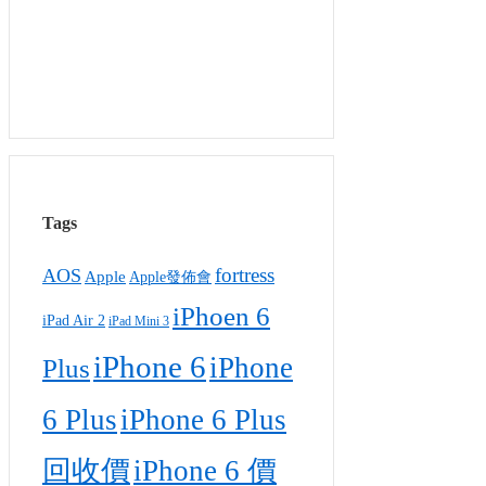
Tags
fortress
AOS
Apple
Apple發佈會
iPhoen 6
iPad Air 2
iPad Mini 3
iPhone 6
iPhone
Plus
6 Plus
iPhone 6 Plus
回收價
iPhone 6 價