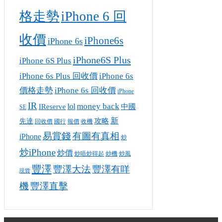
格走勢
iPhone 6 回
收價
iPhone6s
iPhone 6s
iPhone6S Plus
iPhone 6S Plus
iPhone 6s Plus 回收價
iPhone 6s
價格走勢
iPhone 6s 回收價
iPhone
IR
money back
lol
IReserve
中國
SE
攻略
新
先達
回收價
收機
國行
報價
有圖有真相
易賞錢
iPhone
炒
炒iPhone
炒價
炒唔炒得起
炒風
炒機
豐澤
豐澤大法
豐澤有咩
現貨
機
豐澤直擊