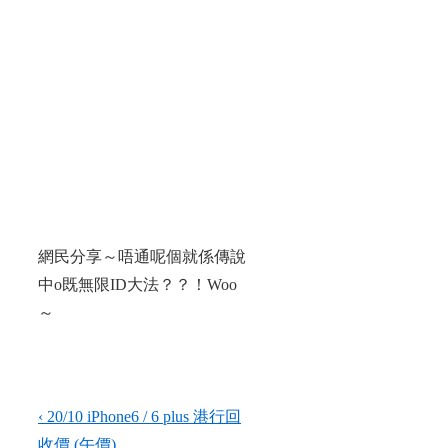
網民分享～唔通呢個就係傳說
中o既無限ID大法？？！Woo
～
Post
Previous
‹ 20/10 iPhone6 / 6 plus​​ 港行回
Post
收價 (午價)