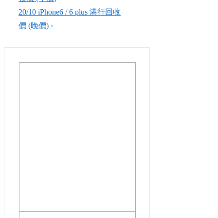
navigation
is
Next
20/10 iPhone6 / 6 plus​​ 港行回收
Post
價 (晚價) ›
is