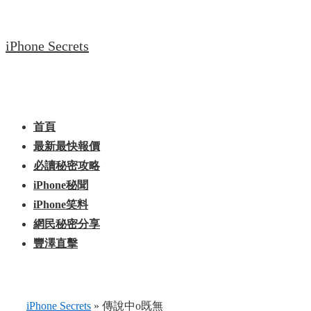
↓
Skip
iPhone Secrets
to
Main
Content
Main
Menu
Navigation
首頁
最新最快報價
必讀秘密攻略
iPhone秘聞
iPhone笑料
網民秘密分享
豐澤直擊
iPhone Secrets
»
傳說中o既無