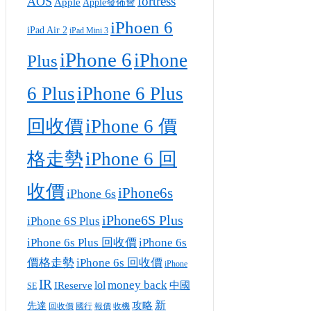
fortress
AOS
Apple
Apple發佈會
iPhoen 6
iPad Air 2
iPad Mini 3
iPhone 6
iPhone
Plus
6 Plus
iPhone 6 Plus
回收價
iPhone 6 價
格走勢
iPhone 6 回
收價
iPhone6s
iPhone 6s
iPhone6S Plus
iPhone 6S Plus
iPhone 6s Plus 回收價
iPhone 6s
價格走勢
iPhone 6s 回收價
iPhone
IR
money back
lol
IReserve
中國
SE
攻略
新
先達
回收價
收機
國行
報價