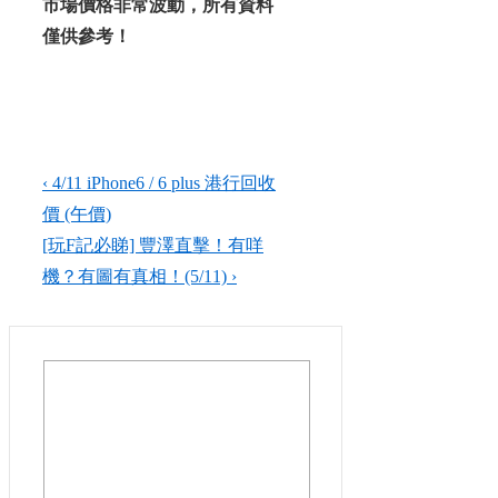
市場價格非常波動，所有資料
僅供參考！
Post
Previous
‹ 4/11 iPhone6 / 6 plus​​ 港行回收
Post
價 (午價)
navigation
is
Next
[玩F記必睇] 豐澤直擊！有咩
Post
機？有圖有真相！(5/11) ›
is