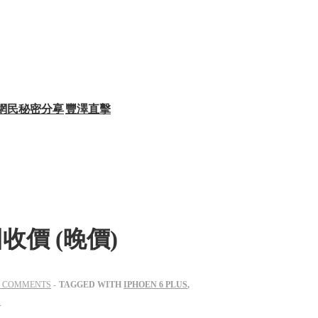
網民秘密分享
豐澤直擊
 港行回收價 (晚價)
 COMMENTS
TAGGED WITH
IPHOEN 6 PLUS
,