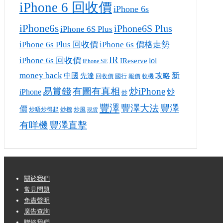
iPhone 6 回收價
iPhone 6s
iPhone6s
iPhone6S Plus
iPhone 6S Plus
iPhone 6s Plus 回收價
iPhone 6s 價格走勢
IR
iPhone 6s 回收價
lol
IReserve
iPhone SE
money back
攻略
新
中國
先達
回收價
收機
國行
報價
有圖有真相
炒iPhone
易賞錢
iPhone
炒
炒
豐澤
豐澤大法
豐澤
價
炒唔炒得起
炒風
炒機
現貨
有咩機
豐澤直擊
Footer
關於我們
常見問題
Menu
免責聲明
廣告查詢
聯絡我們