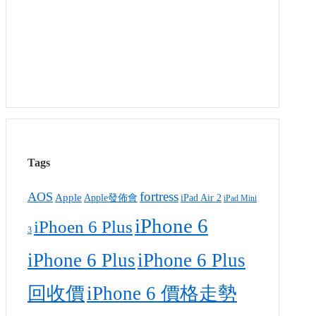
Tags
fortress
AOS
Apple
Apple發佈會
iPad Air 2
iPad Mini
iPhone 6
iPhoen 6 Plus
3
iPhone 6 Plus
iPhone 6 Plus
回收價
iPhone 6 價格走勢