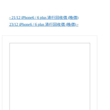
Post
Previous
‹ 21/12 iPhone6 / 6 plus​​ 港行回收價 (晚價)
Post
Next
23/12 iPhone6 / 6 plus​​ 港行回收價 (晚價) ›
navigation
is
Post
is