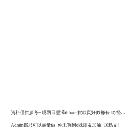
資料僅供參考~ 呢兩日豐澤iPhone貨款頁好似都有d奇怪…
Admin都只可以盡量做, 仲未買到o既朋友加油! 10點見!