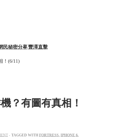
網民秘密分享
豐澤直擊
(6/11)
有咩機？有圖有真相！
MENT
TAGGED WITH
FORTRESS
,
IPHONE 6
,