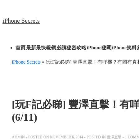
↓
Skip
iPhone Secrets
to
Main
Content
Main
首頁
最新最快報價
必讀秘密攻略
iPhone秘聞
iPhone笑料
Navigation
iPhone Secrets
»
[玩F記必睇] 豐澤直擊！有咩機？有圖有真相！
[玩F記必睇] 豐澤直擊！
(6/11)
ADMIN
POSTED ON
NOVEMBER 6, 2014
POSTED IN
豐澤直擊
1 COM