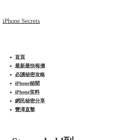
↓
Skip
iPhone Secrets
to
Main
Content
Main
Menu
Navigation
首頁
最新最快報價
必讀秘密攻略
iPhone秘聞
iPhone笑料
網民秘密分享
豐澤直擊