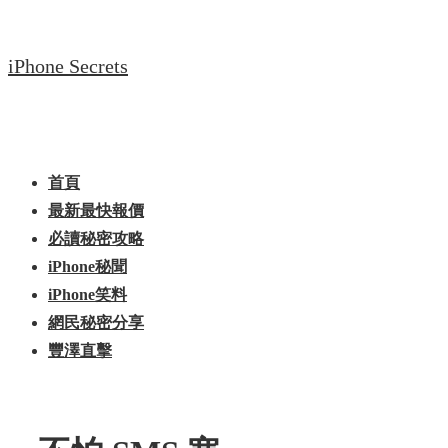
↓
Skip
iPhone Secrets
to
Main
Content
Main
Menu
Navigation
首頁
最新最快報價
必讀秘密攻略
iPhone秘聞
iPhone笑料
網民秘密分享
豐澤直擊