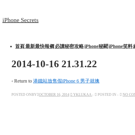
↓
Skip
iPhone Secrets
to
Main
Content
Main
首頁
最新最快報價
必讀秘密攻略
iPhone秘聞
iPhone笑料
Navigation
2014-10-16 21.31.22
‹ Return to
港鐵站放售假iPhone 6 男子就擒
POSTED ONBY
OCTOBER 16, 2014
YKLUKAA
POSTED IN
NO CO