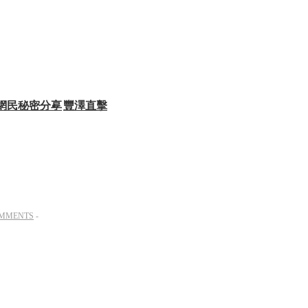
網民秘密分享
豐澤直擊
MMENTS