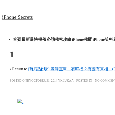
↓
Skip
iPhone Secrets
to
Main
Content
Main
首頁
最新最快報價
必讀秘密攻略
iPhone秘聞
iPhone笑料
Navigation
1
‹ Return to
[玩F記必睇] 豐澤直擊！有咩機？有圖有真相！(31/
POSTED ONBY
OCTOBER 31, 2014
YKLUKAA
POSTED IN
NO COMMEN