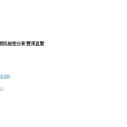
網民秘密分享
豐澤直擊
10)
TS